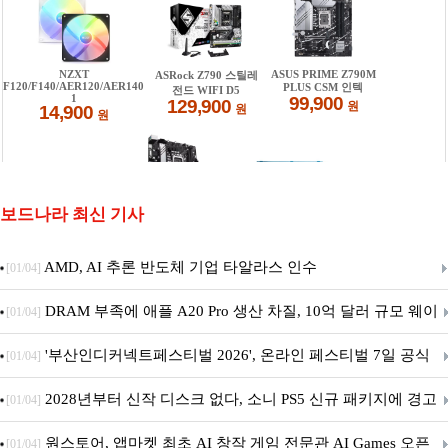
보드나라 최신 기사
AMD, AI 추론 반도체 기업 타알라스 인수
[01/04]
DRAM 부족에 애플 A20 Pro 생산 차질, 10억 달러 규모 웨이
[01/04]
퍼 대기
'부산인디커넥트페스티벌 2026', 온라인 페스티벌 7일 공식
[01/04]
개막... 22일간 진행
2028년부터 신작 디스크 없다, 소니 PS5 신규 패키지에 경고
[01/04]
문 추가
원스토어, 앱마켓 최초 AI 창작 게임 전문관 AI Games 오픈
[01/04]