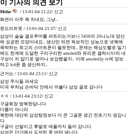
이 기사의 의견 보기
Meho
/ 13-01-04 21:22/
신고
화면이 아주 꽉 차네요, 그냥..
윈도리트윗 / 13-01-04 21:37/
신고
삼성이 슬슬 갤포루머를 퍼트리는거보니 5450의 20나노대 양산
에 성공한 모양이네요.. 생산만 되면 독보적인 성능으로 넷북에
육박하는 최고의 스마트폰이 될듯한데.. 문제는 해상도빨로 밀기
에도 한계에 도달한 구리구리한 amoled와 유리폰 갤럭시S3의 내
구성이 저 얇기로 얼마나 보강됐을지.. 이제 amoled는 tv에 양보
하고 lcd폰 좀 생산하지..
근거는 / 13-01-04 23:11/
신고
삼성 주식들 파세요
미국 부처님 손바닥 안에서 까불다 삼성 골로 감니다
ㅎㅎ / 13-01-04 23:12/
신고
구글회장 방북한담니다
다름이 아니라
북한에 대단위 삼성탕정보다 더 큰 그글폰 생간 전초기지 생김니
다
구글이 선발이고 후발로 애플까지 들어 감니다
삼성은 단가에서 도저히 못 버텨 냄니다