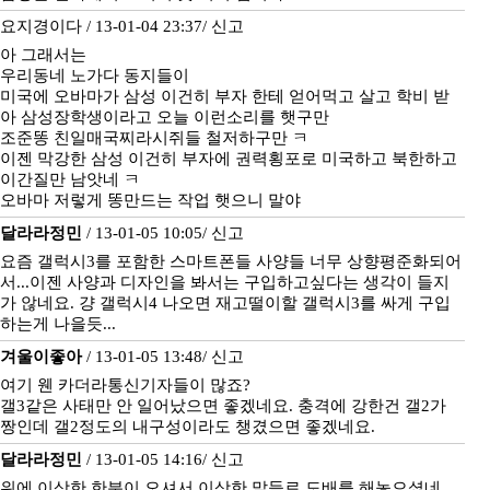
요지경이다 / 13-01-04 23:37/
신고
아 그래서는
우리동네 노가다 동지들이
미국에 오바마가 삼성 이건히 부자 한테 얻어먹고 살고 학비 받
아 삼성장학생이라고 오늘 이런소리를 햇구만
조준똥 친일매국찌라시쥐들 철저하구만 ㅋ
이젠 막강한 삼성 이건히 부자에 권력횡포로 미국하고 북한하고
이간질만 남앗네 ㅋ
오바마 저렇게 똥만드는 작업 햇으니 말야
달라라정민
/ 13-01-05 10:05/
신고
요즘 갤럭시3를 포함한 스마트폰들 사양들 너무 상향평준화되어
서...이젠 사양과 디자인을 봐서는 구입하고싶다는 생각이 들지
가 않네요. 걍 갤럭시4 나오면 재고떨이할 갤럭시3를 싸게 구입
하는게 나을듯...
겨울이좋아
/ 13-01-05 13:48/
신고
여기 웬 카더라통신기자들이 많죠?
갤3같은 사태만 안 일어났으면 좋겠네요. 충격에 강한건 갤2가
짱인데 갤2정도의 내구성이라도 챙겼으면 좋겠네요.
달라라정민
/ 13-01-05 14:16/
신고
위에 이상한 한분이 오셔서 이상한 말들로 도배를 해놓으셨네..