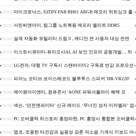
마이크로닉스, EZDIY-FAB RH01 ARGB 메모리 히트싱크 출
[01/04]
시
서린씨앤아이, 팀그룹 노트북용 메모리 엘리트 DDR5
[01/04]
5600MHz 16GB 출시
설계 자동화 유틸리티 드림Ⅱ, 캐디안 전 사용자 대상 전면
[01/04]
무상 배포
이스트시큐리티-퓨리오사AI, AI 보안 인프라 공동개발… 차
[01/04]
세대 AI 보안 플랫폼 구축
LG전자, 대형 TV 구독시 스탠바이미2 구독료 반값 프로모션
[01/04]
피아노 모티브 보이스레코드 블루투스 스피커 'HR-VR220'
[01/04]
출시
에이원아이엔티, 컴퓨존서 'AONE 파워서플라이 혜택 모
[01/04]
음.ZIP' 이벤트 진행
넥슨, ‘던전앤파이터’ 신규 레이드 ‘무너진 성자 미카엘라’ 업
[01/04]
데이트!
PC 오버클럭 히스토리 총망라한, PC 흥망사 통합본 오버클럭
[01/04]
특집(1-4편)
앱코, 조용한 타건감과 실용성 갖춘 저소음 기계식 키보드 마
[01/04]