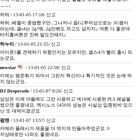
ㅡㅡ;
허허 / 13-01-05 17:18/
신고
허허..베젤이 종범했구만..그나저나 옵G2루머상으로는 3G램이
라는데..갤s4는 2g?뭐..2g만해도 차고도 넘치지;; 여튼 다 좋은데
터치홈버튼은 진짜 말도안돼지;;
하누리
/ 13-01-05 21:35/
신고
아이폰5를 견제하기 위함인지는 모르지만, 갤스4가 빨리 출시 되
는군요.
newstar
/ 13-01-05 22:58/
신고
이제는 평준화가 되어서 그런지 혁신이나 획기적인 것은 눈에 띄
지 않는군요.
DJ Desperado
/ 13-01-07 8:26/
신고
삼성은 이제 아몰레드 그만 사용하고 넥10에 사용된 PLS 페널을
썼으면 좋겠네요. 엑시노스 5450의 성능은 사실상 입증된바 있으
닌 또 대박이겠군요
팝맨
/ 13-01-07 13:57/
신고
카메라 플래시가 제품을 더 멋지게 만들어주었군요.ㅎ
저상태로만 나와도 좋겠네요.