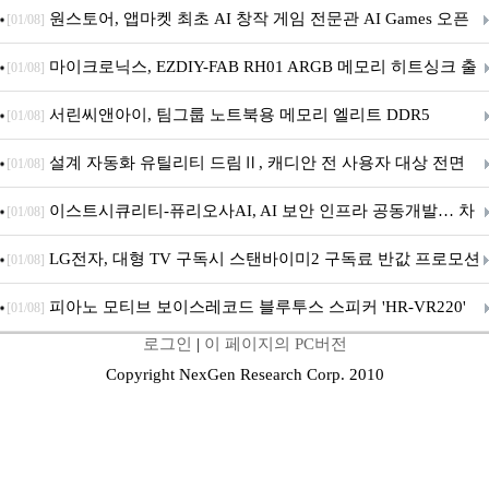
문 추가
원스토어, 앱마켓 최초 AI 창작 게임 전문관 AI Games 오픈
[01/08]
마이크로닉스, EZDIY-FAB RH01 ARGB 메모리 히트싱크 출
[01/08]
시
서린씨앤아이, 팀그룹 노트북용 메모리 엘리트 DDR5
[01/08]
5600MHz 16GB 출시
설계 자동화 유틸리티 드림Ⅱ, 캐디안 전 사용자 대상 전면
[01/08]
무상 배포
이스트시큐리티-퓨리오사AI, AI 보안 인프라 공동개발… 차
[01/08]
세대 AI 보안 플랫폼 구축
LG전자, 대형 TV 구독시 스탠바이미2 구독료 반값 프로모션
[01/08]
피아노 모티브 보이스레코드 블루투스 스피커 'HR-VR220'
[01/08]
로그인
|
이 페이지의 PC버전
출시
Copyright NexGen Research Corp. 2010