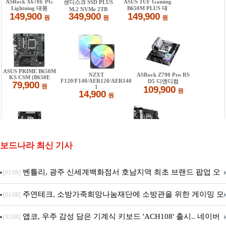
보드나라 최신 기사
벤틀리, 광주 신세계백화점서 호남지역 최초 브랜드 팝업 오
[01/08]
픈
주연테크, 소방가족희망나눔재단에 소방관을 위한 게이밍 모
[01/08]
니터·스마트 펫 침대 기부
앱코, 우주 감성 담은 기계식 키보드 'ACH108' 출시.. 네이버
[01/08]