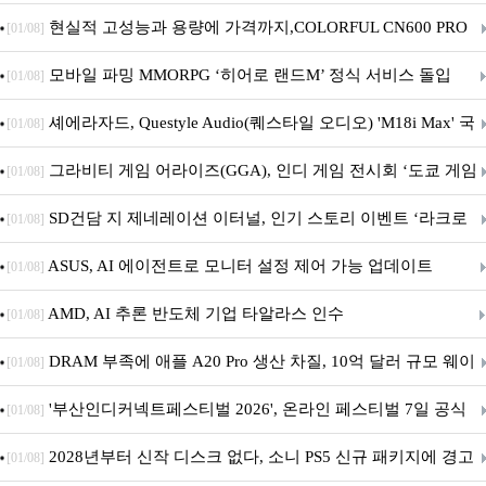
브랜드데이 기획전 진행
현실적 고성능과 용량에 가격까지,COLORFUL CN600 PRO
[01/08]
M.2 NVMe 디앤디컴 1TB
모바일 파밍 MMORPG ‘히어로 랜드M’ 정식 서비스 돌입
[01/08]
셰에라자드, Questyle Audio(퀘스타일 오디오) 'M18i Max' 국
[01/08]
내 정식 출시
그라비티 게임 어라이즈(GGA), 인디 게임 전시회 ‘도쿄 게임
[01/08]
던전 13’ 참가!
SD건담 지 제네레이션 이터널, 인기 스토리 이벤트 ‘라크로
[01/08]
아의 용사’ 재개최 및 풍성한 기념 이벤트 실시!
ASUS, AI 에이전트로 모니터 설정 제어 가능 업데이트
[01/08]
AMD, AI 추론 반도체 기업 타알라스 인수
[01/08]
DRAM 부족에 애플 A20 Pro 생산 차질, 10억 달러 규모 웨이
[01/08]
퍼 대기
'부산인디커넥트페스티벌 2026', 온라인 페스티벌 7일 공식
[01/08]
개막... 22일간 진행
2028년부터 신작 디스크 없다, 소니 PS5 신규 패키지에 경고
[01/08]