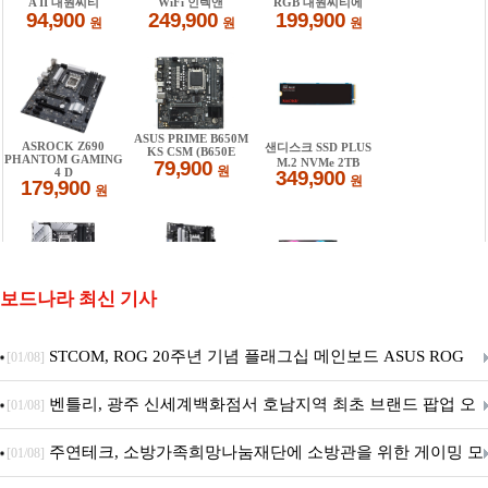
보드나라 최신 기사
STCOM, ROG 20주년 기념 플래그십 메인보드 ASUS ROG
[01/08]
Crosshair X870E EDITION 20 국내 출시 예정
벤틀리, 광주 신세계백화점서 호남지역 최초 브랜드 팝업 오
[01/08]
픈
주연테크, 소방가족희망나눔재단에 소방관을 위한 게이밍 모
[01/08]