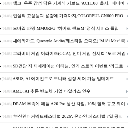
니터·스마트 펫 침대 기부
앱코, 우주 감성 담은 기계식 키보드 'ACH108' 출시.. 네이버
[01/08]
브랜드데이 기획전 진행
현실적 고성능과 용량에 가격까지,COLORFUL CN600 PRO
[01/08]
M.2 NVMe 디앤디컴 1TB
모바일 파밍 MMORPG ‘히어로 랜드M’ 정식 서비스 돌입
[01/08]
셰에라자드, Questyle Audio(퀘스타일 오디오) 'M18i Max' 국
[01/08]
내 정식 출시
그라비티 게임 어라이즈(GGA), 인디 게임 전시회 ‘도쿄 게임
[01/08]
던전 13’ 참가!
SD건담 지 제네레이션 이터널, 인기 스토리 이벤트 ‘라크로
[01/08]
아의 용사’ 재개최 및 풍성한 기념 이벤트 실시!
ASUS, AI 에이전트로 모니터 설정 제어 가능 업데이트
[01/08]
AMD, AI 추론 반도체 기업 타알라스 인수
[01/08]
DRAM 부족에 애플 A20 Pro 생산 차질, 10억 달러 규모 웨이
[01/08]
퍼 대기
'부산인디커넥트페스티벌 2026', 온라인 페스티벌 7일 공식
[01/08]