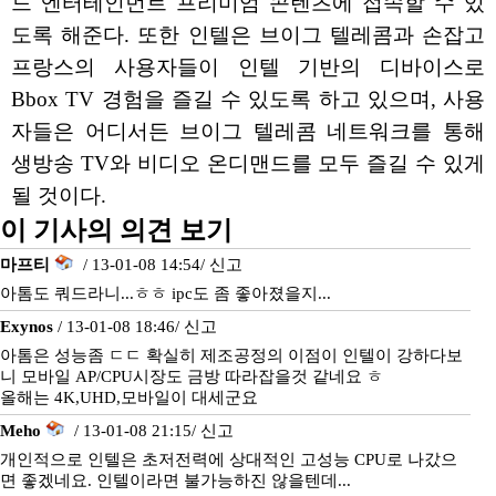
드 엔터테인먼트 프리미엄 콘텐츠에 접속할 수 있
도록 해준다. 또한 인텔은 브이그 텔레콤과 손잡고
프랑스의 사용자들이 인텔 기반의 디바이스로
Bbox TV 경험을 즐길 수 있도록 하고 있으며, 사용
자들은 어디서든 브이그 텔레콤 네트워크를 통해
생방송 TV와 비디오 온디맨드를 모두 즐길 수 있게
될 것이다.
이 기사의 의견 보기
마프티
/ 13-01-08 14:54/
신고
아톰도 쿼드라니...ㅎㅎ ipc도 좀 좋아졌을지...
Exynos
/ 13-01-08 18:46/
신고
아톰은 성능좀 ㄷㄷ 확실히 제조공정의 이점이 인텔이 강하다보
니 모바일 AP/CPU시장도 금방 따라잡을것 같네요 ㅎ
올해는 4K,UHD,모바일이 대세군요
Meho
/ 13-01-08 21:15/
신고
개인적으로 인텔은 초저전력에 상대적인 고성능 CPU로 나갔으
면 좋겠네요. 인텔이라면 불가능하진 않을텐데...