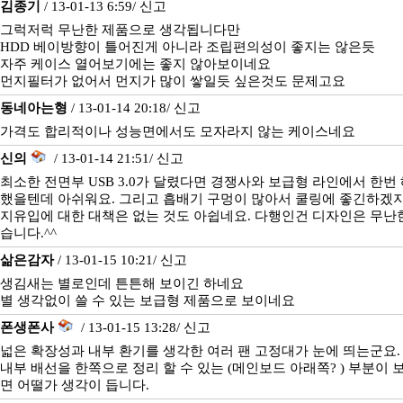
김종기
/ 13-01-13 6:59/
신고
그럭저럭 무난한 제품으로 생각됩니다만
HDD 베이방향이 틀어진게 아니라 조립편의성이 좋지는 않은듯
자주 케이스 열어보기에는 좋지 않아보이네요
먼지필터가 없어서 먼지가 많이 쌓일듯 싶은것도 문제고요
동네아는형
/ 13-01-14 20:18/
신고
가격도 합리적이나 성능면에서도 모자라지 않는 케이스네요
신의
/ 13-01-14 21:51/
신고
최소한 전면부 USB 3.0가 달렸다면 경쟁사와 보급형 라인에서 한번
했을텐데 아쉬워요. 그리고 흡배기 구멍이 많아서 쿨링에 좋긴하겠
지유입에 대한 대책은 없는 것도 아쉽네요. 다행인건 디자인은 무난한
습니다.^^
삶은감자
/ 13-01-15 10:21/
신고
생김새는 별로인데 튼튼해 보이긴 하네요
별 생각없이 쓸 수 있는 보급형 제품으로 보이네요
폰생폰사
/ 13-01-15 13:28/
신고
넓은 확장성과 내부 환기를 생각한 여러 팬 고정대가 눈에 띄는군요.
내부 배선을 한쪽으로 정리 할 수 있는 (메인보드 아래쪽? ) 부분이 
면 어떨가 생각이 듭니다.