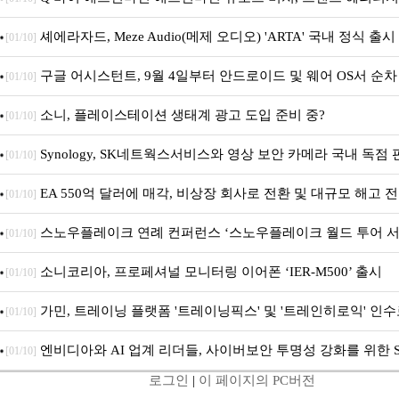
리티지 에디션 컬렉션’ 공개
셰에라자드, Meze Audio(메제 오디오) 'ARTA' 국내 정식 출시
[01/10]
구글 어시스턴트, 9월 4일부터 안드로이드 및 웨어 OS서 순차
[01/10]
료
소니, 플레이스테이션 생태계 광고 도입 준비 중?
[01/10]
Synology, SK네트웍스서비스와 영상 보안 카메라 국내 독점
[01/10]
너십 체결
EA 550억 달러에 매각, 비상장 회사로 전환 및 대규모 해고 
[01/10]
스노우플레이크 연례 컨퍼런스 ‘스노우플레이크 월드 투어 서
[01/10]
소니코리아, 프로페셔널 모니터링 이어폰 ‘IER-M500’ 출시
[01/10]
가민, 트레이닝 플랫폼 '트레이닝픽스' 및 '트레인히로익' 인
[01/10]
코치에 맞춤형 훈련 지원 확대
엔비디아와 AI 업계 리더들, 사이버보안 투명성 강화를 위한 S
[01/10]
로그인
|
이 페이지의 PC버전
드라인 제안