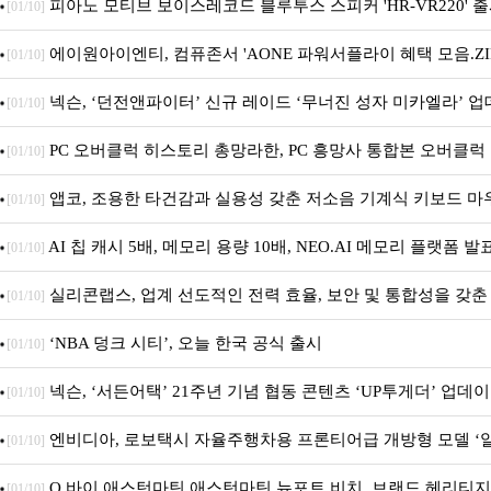
피아노 모티브 보이스레코드 블루투스 스피커 'HR-VR220' 
[01/10]
에이원아이엔티, 컴퓨존서 'AONE 파워서플라이 혜택 모음.ZI
[01/10]
진행
넥슨, ‘던전앤파이터’ 신규 레이드 ‘무너진 성자 미카엘라’ 업
[01/10]
PC 오버클럭 히스토리 총망라한, PC 흥망사 통합본 오버클럭 특
[01/10]
편)
앱코, 조용한 타건감과 실용성 갖춘 저소음 기계식 키보드 마
[01/10]
'KM580' 출시
AI 칩 캐시 5배, 메모리 용량 10배, NEO.AI 메모리 플랫폼 발
[01/10]
실리콘랩스, 업계 선도적인 전력 효율, 보안 및 통합성을 갖
[01/10]
블루투스 LE SoC ‘BG2B’ 공개
‘NBA 덩크 시티’, 오늘 한국 공식 출시
[01/10]
넥슨, ‘서든어택’ 21주년 기념 협동 콘텐츠 ‘UP투게더’ 업데
[01/10]
엔비디아, 로보택시 자율주행차용 프론티어급 개방형 모델 ‘
[01/10]
슈퍼’ 상업적 이용 가능
Q 바이 애스턴마틴 애스턴마틴 뉴포트 비치, 브랜드 헤리티지 
[01/10]