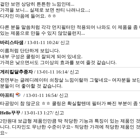
겉만 보면 상당히 튼튼한 느낌인데...
가격을 보니... 실제로 보면 싼티 나려나요...;
디자인 마음에 들어요. ㅎㅎ
다른 분들 말씀처럼 각각 먼지필터만 적용되어 나와도 이 제품을 좀 
있는 제품으로 만들 수 있지 않았을런지...
바리스타샘
/ 13-01-11 10:24/
신고
이름처럼 단단하게 보입니다.
내부 구성은 쿨링이 잘되게 되어 있네요.
가격은 낮으면서도 그이상의 효과를 보여 줄것 같습니다.
게리킬달추종자
/ 13-01-11 16:14/
신고
전면부는 글레디레이터 쇠창살 느낌이랄까 그렇네요~ 여자분들 보단
분들이 더 좋아할 것 같습니다.
마프티
/ 13-01-11 16:54/
신고
타공망이 참 많군요 ㅎㅎ 쿨링은 확실할텐데 필터가 빠진 부분이 좀
Hello꾸꾸
/ 13-01-13 1:27/
신고
2만원대 보급형 제품인만큼 딱 적당한 기능과 특징이 있는 제품인 것
니다. 디자인도 무난한 수준이구요~ 적당한 가격에 적당한 제품인 것
요~