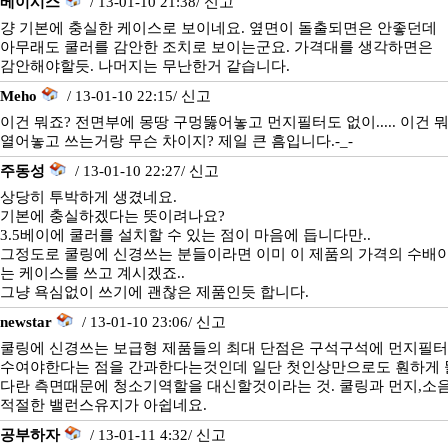
베이시스
/ 13-01-10 21:38/
신고
걍 기본에 충실한 케이스로 보이네요. 옆면이 돌출되면은 안좋던데
아무래도 쿨러를 감안한 조치로 보이는군요. 가격대를 생각하면은
감안해야할듯. 나머지는 무난한거 같습니다.
Meho
/ 13-01-10 22:15/
신고
이건 뭐죠? 전면부에 몽땅 구멍뚫어놓고 먼지필터도 없이..... 이건 
열어놓고 쓰는거랑 무슨 차이지? 제일 큰 흠입니다.-_-
주동성
/ 13-01-10 22:27/
신고
상당히 투박하게 생겼네요.
기본에 충실하겠다는 뜻이려나요?
3.5베이에 쿨러를 설치할 수 있는 점이 마음에 듭니다만..
그정도로 쿨링에 신경쓰는 분들이라면 이미 이 제품의 가격의 수배
는 케이스를 쓰고 계시겠죠..
그냥 욕심없이 쓰기에 괜찮은 제품인듯 합니다.
newstar
/ 13-01-10 23:06/
신고
쿨링에 신경쓰는 보급형 제품들의 최대 단점은 구석구석에 먼지필터
수여야한다는 점을 간과한다는것인데 일단 첫인상만으로도 훤하게 
다란 측면때문에 청소기역할을 대신할것이라는 것. 쿨링과 먼지,소
적절한 밸런스유지가 아쉽네요.
공부하자
/ 13-01-11 4:32/
신고