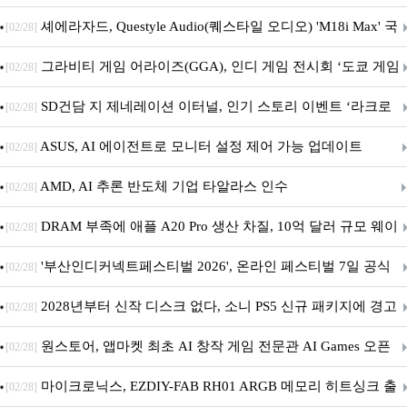
셰에라자드, Questyle Audio(퀘스타일 오디오) 'M18i Max' 국
[02/28]
내 정식 출시
그라비티 게임 어라이즈(GGA), 인디 게임 전시회 ‘도쿄 게임
[02/28]
던전 13’ 참가!
SD건담 지 제네레이션 이터널, 인기 스토리 이벤트 ‘라크로
[02/28]
아의 용사’ 재개최 및 풍성한 기념 이벤트 실시!
ASUS, AI 에이전트로 모니터 설정 제어 가능 업데이트
[02/28]
AMD, AI 추론 반도체 기업 타알라스 인수
[02/28]
DRAM 부족에 애플 A20 Pro 생산 차질, 10억 달러 규모 웨이
[02/28]
퍼 대기
'부산인디커넥트페스티벌 2026', 온라인 페스티벌 7일 공식
[02/28]
개막... 22일간 진행
2028년부터 신작 디스크 없다, 소니 PS5 신규 패키지에 경고
[02/28]
문 추가
원스토어, 앱마켓 최초 AI 창작 게임 전문관 AI Games 오픈
[02/28]
마이크로닉스, EZDIY-FAB RH01 ARGB 메모리 히트싱크 출
[02/28]