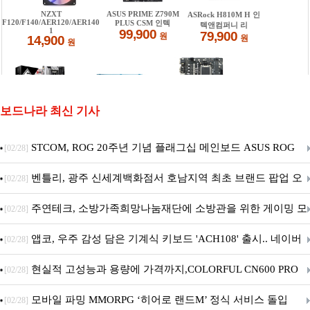
보드나라 최신 기사
STCOM, ROG 20주년 기념 플래그십 메인보드 ASUS ROG
[02/28]
Crosshair X870E EDITION 20 국내 출시 예정
벤틀리, 광주 신세계백화점서 호남지역 최초 브랜드 팝업 오
[02/28]
픈
주연테크, 소방가족희망나눔재단에 소방관을 위한 게이밍 모
[02/28]
니터·스마트 펫 침대 기부
앱코, 우주 감성 담은 기계식 키보드 'ACH108' 출시.. 네이버
[02/28]
브랜드데이 기획전 진행
현실적 고성능과 용량에 가격까지,COLORFUL CN600 PRO
[02/28]
M.2 NVMe 디앤디컴 1TB
모바일 파밍 MMORPG ‘히어로 랜드M’ 정식 서비스 돌입
[02/28]