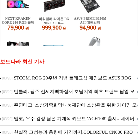
보드나라 최신 기사
STCOM, ROG 20주년 기념 플래그십 메인보드 ASUS ROG
[03/20]
Crosshair X870E EDITION 20 국내 출시 예정
벤틀리, 광주 신세계백화점서 호남지역 최초 브랜드 팝업 오
[03/20]
픈
주연테크, 소방가족희망나눔재단에 소방관을 위한 게이밍 모
[03/20]
니터·스마트 펫 침대 기부
앱코, 우주 감성 담은 기계식 키보드 'ACH108' 출시.. 네이버
[03/20]
브랜드데이 기획전 진행
현실적 고성능과 용량에 가격까지,COLORFUL CN600 PRO
[03/20]