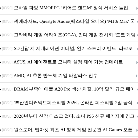
M.2 NVMe 디앤디컴 1TB
모바일 파밍 MMORPG ‘히어로 랜드M’ 정식 서비스 돌입
[03/20]
셰에라자드, Questyle Audio(퀘스타일 오디오) 'M18i Max' 국
[03/20]
내 정식 출시
그라비티 게임 어라이즈(GGA), 인디 게임 전시회 ‘도쿄 게임
[03/20]
던전 13’ 참가!
SD건담 지 제네레이션 이터널, 인기 스토리 이벤트 ‘라크로
[03/20]
아의 용사’ 재개최 및 풍성한 기념 이벤트 실시!
ASUS, AI 에이전트로 모니터 설정 제어 가능 업데이트
[03/20]
AMD, AI 추론 반도체 기업 타알라스 인수
[03/20]
DRAM 부족에 애플 A20 Pro 생산 차질, 10억 달러 규모 웨이
[03/20]
퍼 대기
'부산인디커넥트페스티벌 2026', 온라인 페스티벌 7일 공식
[03/20]
개막... 22일간 진행
2028년부터 신작 디스크 없다, 소니 PS5 신규 패키지에 경고
[03/20]
문 추가
원스토어, 앱마켓 최초 AI 창작 게임 전문관 AI Games 오픈
[03/20]