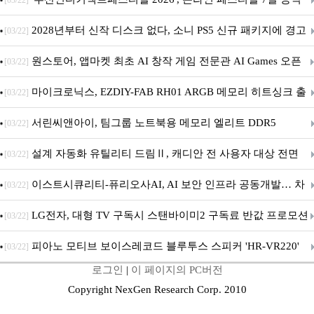
[03/22]
개막... 22일간 진행
2028년부터 신작 디스크 없다, 소니 PS5 신규 패키지에 경고
[03/22]
문 추가
원스토어, 앱마켓 최초 AI 창작 게임 전문관 AI Games 오픈
[03/22]
마이크로닉스, EZDIY-FAB RH01 ARGB 메모리 히트싱크 출
[03/22]
시
서린씨앤아이, 팀그룹 노트북용 메모리 엘리트 DDR5
[03/22]
5600MHz 16GB 출시
설계 자동화 유틸리티 드림Ⅱ, 캐디안 전 사용자 대상 전면
[03/22]
무상 배포
이스트시큐리티-퓨리오사AI, AI 보안 인프라 공동개발… 차
[03/22]
세대 AI 보안 플랫폼 구축
LG전자, 대형 TV 구독시 스탠바이미2 구독료 반값 프로모션
[03/22]
피아노 모티브 보이스레코드 블루투스 스피커 'HR-VR220'
[03/22]
로그인
|
이 페이지의 PC버전
출시
Copyright NexGen Research Corp. 2010