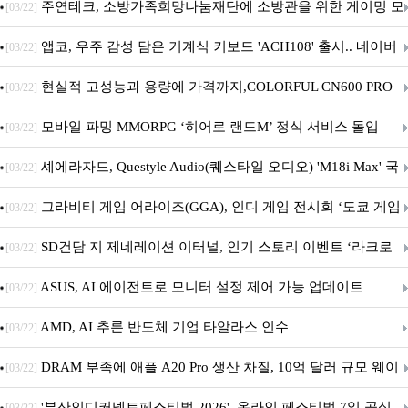
픈
주연테크, 소방가족희망나눔재단에 소방관을 위한 게이밍 모
[03/22]
니터·스마트 펫 침대 기부
앱코, 우주 감성 담은 기계식 키보드 'ACH108' 출시.. 네이버
[03/22]
브랜드데이 기획전 진행
현실적 고성능과 용량에 가격까지,COLORFUL CN600 PRO
[03/22]
M.2 NVMe 디앤디컴 1TB
모바일 파밍 MMORPG ‘히어로 랜드M’ 정식 서비스 돌입
[03/22]
셰에라자드, Questyle Audio(퀘스타일 오디오) 'M18i Max' 국
[03/22]
내 정식 출시
그라비티 게임 어라이즈(GGA), 인디 게임 전시회 ‘도쿄 게임
[03/22]
던전 13’ 참가!
SD건담 지 제네레이션 이터널, 인기 스토리 이벤트 ‘라크로
[03/22]
아의 용사’ 재개최 및 풍성한 기념 이벤트 실시!
ASUS, AI 에이전트로 모니터 설정 제어 가능 업데이트
[03/22]
AMD, AI 추론 반도체 기업 타알라스 인수
[03/22]
DRAM 부족에 애플 A20 Pro 생산 차질, 10억 달러 규모 웨이
[03/22]
퍼 대기
'부산인디커넥트페스티벌 2026', 온라인 페스티벌 7일 공식