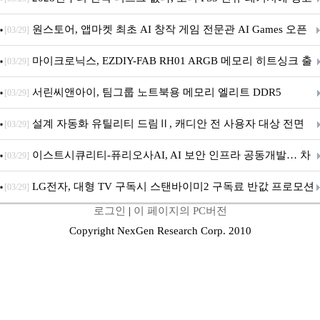
문 추가
원스토어, 앱마켓 최초 AI 창작 게임 전문관 AI Games 오픈
[03/29]
마이크로닉스, EZDIY-FAB RH01 ARGB 메모리 히트싱크 출
[03/29]
시
서린씨앤아이, 팀그룹 노트북용 메모리 엘리트 DDR5
[03/29]
5600MHz 16GB 출시
설계 자동화 유틸리티 드림Ⅱ, 캐디안 전 사용자 대상 전면
[03/29]
무상 배포
이스트시큐리티-퓨리오사AI, AI 보안 인프라 공동개발… 차
[03/29]
세대 AI 보안 플랫폼 구축
LG전자, 대형 TV 구독시 스탠바이미2 구독료 반값 프로모션
[03/29]
로그인
|
이 페이지의 PC버전
Copyright NexGen Research Corp. 2010