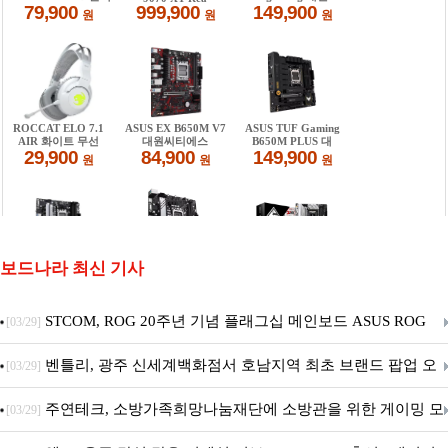
보드나라 최신 기사
STCOM, ROG 20주년 기념 플래그십 메인보드 ASUS ROG
[03/29]
Crosshair X870E EDITION 20 국내 출시 예정
벤틀리, 광주 신세계백화점서 호남지역 최초 브랜드 팝업 오
[03/29]
픈
주연테크, 소방가족희망나눔재단에 소방관을 위한 게이밍 모
[03/29]