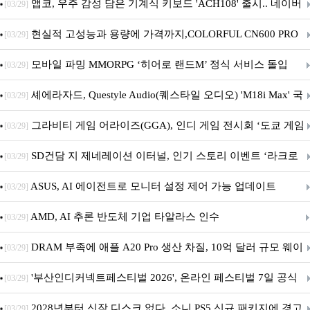
니터·스마트 펫 침대 기부
앱코, 우주 감성 담은 기계식 키보드 'ACH108' 출시.. 네이버
[03/29]
브랜드데이 기획전 진행
현실적 고성능과 용량에 가격까지,COLORFUL CN600 PRO
[03/29]
M.2 NVMe 디앤디컴 1TB
모바일 파밍 MMORPG ‘히어로 랜드M’ 정식 서비스 돌입
[03/29]
셰에라자드, Questyle Audio(퀘스타일 오디오) 'M18i Max' 국
[03/29]
내 정식 출시
그라비티 게임 어라이즈(GGA), 인디 게임 전시회 ‘도쿄 게임
[03/29]
던전 13’ 참가!
SD건담 지 제네레이션 이터널, 인기 스토리 이벤트 ‘라크로
[03/29]
아의 용사’ 재개최 및 풍성한 기념 이벤트 실시!
ASUS, AI 에이전트로 모니터 설정 제어 가능 업데이트
[03/29]
AMD, AI 추론 반도체 기업 타알라스 인수
[03/29]
DRAM 부족에 애플 A20 Pro 생산 차질, 10억 달러 규모 웨이
[03/29]
퍼 대기
'부산인디커넥트페스티벌 2026', 온라인 페스티벌 7일 공식
[03/29]
개막... 22일간 진행
2028년부터 신작 디스크 없다, 소니 PS5 신규 패키지에 경고
[03/29]