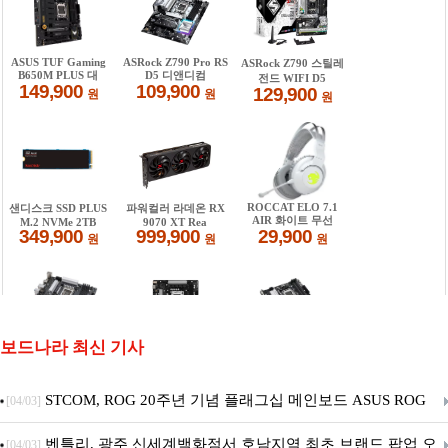
보드나라 최신 기사
STCOM, ROG 20주년 기념 플래그십 메인보드 ASUS ROG
[04/03]
Crosshair X870E EDITION 20 국내 출시 예정
벤틀리, 광주 신세계백화점서 호남지역 최초 브랜드 팝업 오
[04/03]