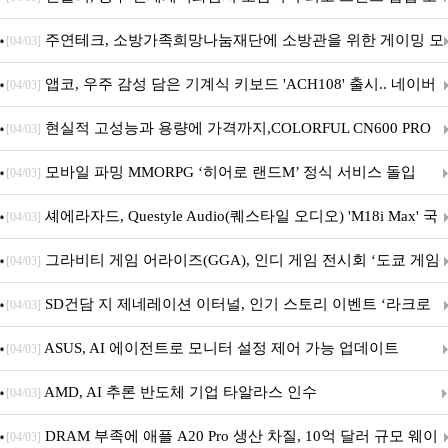
픈
주연테크, 소방가족희망나눔재단에 소방관을 위한 게이밍 모
[04/03]
니터·스마트 펫 침대 기부
앱코, 우주 감성 담은 기계식 키보드 'ACH108' 출시.. 네이버
[04/03]
브랜드데이 기획전 진행
현실적 고성능과 용량에 가격까지,COLORFUL CN600 PRO
[04/03]
M.2 NVMe 디앤디컴 1TB
모바일 파밍 MMORPG ‘히어로 랜드M’ 정식 서비스 돌입
[04/03]
셰에라자드, Questyle Audio(퀘스타일 오디오) 'M18i Max' 국
[04/03]
내 정식 출시
그라비티 게임 어라이즈(GGA), 인디 게임 전시회 ‘도쿄 게임
[04/03]
던전 13’ 참가!
SD건담 지 제네레이션 이터널, 인기 스토리 이벤트 ‘라크로
[04/03]
아의 용사’ 재개최 및 풍성한 기념 이벤트 실시!
ASUS, AI 에이전트로 모니터 설정 제어 가능 업데이트
[04/03]
AMD, AI 추론 반도체 기업 타알라스 인수
[04/03]
DRAM 부족에 애플 A20 Pro 생산 차질, 10억 달러 규모 웨이
[04/03]