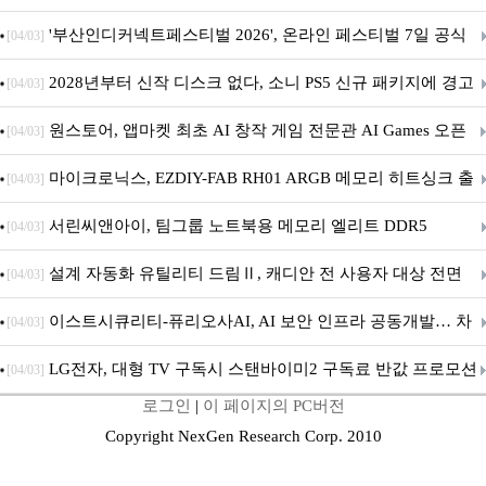
퍼 대기
'부산인디커넥트페스티벌 2026', 온라인 페스티벌 7일 공식
[04/03]
개막... 22일간 진행
2028년부터 신작 디스크 없다, 소니 PS5 신규 패키지에 경고
[04/03]
문 추가
원스토어, 앱마켓 최초 AI 창작 게임 전문관 AI Games 오픈
[04/03]
마이크로닉스, EZDIY-FAB RH01 ARGB 메모리 히트싱크 출
[04/03]
시
서린씨앤아이, 팀그룹 노트북용 메모리 엘리트 DDR5
[04/03]
5600MHz 16GB 출시
설계 자동화 유틸리티 드림Ⅱ, 캐디안 전 사용자 대상 전면
[04/03]
무상 배포
이스트시큐리티-퓨리오사AI, AI 보안 인프라 공동개발… 차
[04/03]
세대 AI 보안 플랫폼 구축
LG전자, 대형 TV 구독시 스탠바이미2 구독료 반값 프로모션
[04/03]
로그인
|
이 페이지의 PC버전
Copyright NexGen Research Corp. 2010