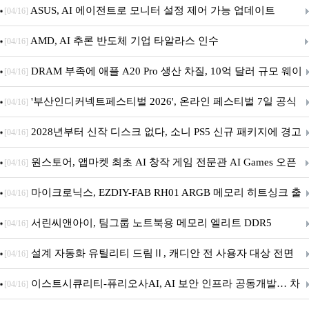
아의 용사’ 재개최 및 풍성한 기념 이벤트 실시!
ASUS, AI 에이전트로 모니터 설정 제어 가능 업데이트
[04/16]
AMD, AI 추론 반도체 기업 타알라스 인수
[04/16]
DRAM 부족에 애플 A20 Pro 생산 차질, 10억 달러 규모 웨이
[04/16]
퍼 대기
'부산인디커넥트페스티벌 2026', 온라인 페스티벌 7일 공식
[04/16]
개막... 22일간 진행
2028년부터 신작 디스크 없다, 소니 PS5 신규 패키지에 경고
[04/16]
문 추가
원스토어, 앱마켓 최초 AI 창작 게임 전문관 AI Games 오픈
[04/16]
마이크로닉스, EZDIY-FAB RH01 ARGB 메모리 히트싱크 출
[04/16]
시
서린씨앤아이, 팀그룹 노트북용 메모리 엘리트 DDR5
[04/16]
5600MHz 16GB 출시
설계 자동화 유틸리티 드림Ⅱ, 캐디안 전 사용자 대상 전면
[04/16]
무상 배포
이스트시큐리티-퓨리오사AI, AI 보안 인프라 공동개발… 차
[04/16]