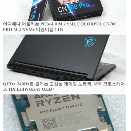
어디에나 어울리는 PCIe 4.0 M.2 SSD, COLORFUL CN700
PRO M.2 NVMe 디앤디컴 1TB
QHD+ 240Hz로 즐기는 고성능 게이밍 노트북, MSI 크로스헤어
16 HX E14WGK-i9 QHD+