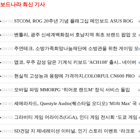
보드나라 최신 기사
STCOM, ROG 20주년 기념 플래그십 메인보드 ASUS ROG
[04/16]
Crosshair X870E EDITION 20 국내 출시 예정
벤틀리, 광주 신세계백화점서 호남지역 최초 브랜드 팝업 오
[04/16]
픈
주연테크, 소방가족희망나눔재단에 소방관을 위한 게이밍 모
[04/16]
니터·스마트 펫 침대 기부
앱코, 우주 감성 담은 기계식 키보드 'ACH108' 출시.. 네이버
[04/16]
브랜드데이 기획전 진행
현실적 고성능과 용량에 가격까지,COLORFUL CN600 PRO
[04/16]
M.2 NVMe 디앤디컴 1TB
모바일 파밍 MMORPG ‘히어로 랜드M’ 정식 서비스 돌입
[04/16]
셰에라자드, Questyle Audio(퀘스타일 오디오) 'M18i Max' 국
[04/16]
내 정식 출시
그라비티 게임 어라이즈(GGA), 인디 게임 전시회 ‘도쿄 게임
[04/16]
던전 13’ 참가!
SD건담 지 제네레이션 이터널, 인기 스토리 이벤트 ‘라크로
[04/16]