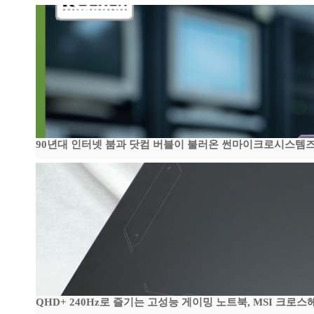
90년대 인터넷 붐과 닷컴 버블이 불러온 썬마이크로시스템즈 전성
QHD+ 240Hz로 즐기는 고성능 게이밍 노트북, MSI 크로스헤어 