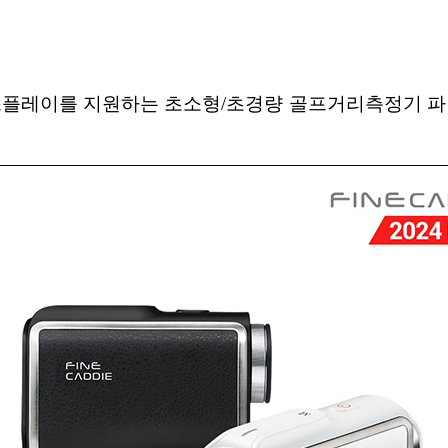
플레이를 지원하는 초소형/초경량 골프거리측정기 파인캐디