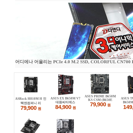
어디에나 어울리는 PCIe 4.0 M.2 SSD, COLORFUL CN700