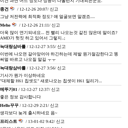
이건 과연 어느 정도나 성능이 나올런지 기대되는군요.
종건
/ 12-12-26 20:07/
신고
그냥 저전력에 최적화 정도? 얘 얼굴보면 알겠죠....
Meho
/ 12-12-26 21:11/
신고
더욱 많이 연기되네요... 전 빨리 나오는것 같진 않은데 말이죠?
AMD가 헛짓 하고 있어서 그렇지..;
늑대랑삼바를
/ 12-12-27 3:55/
신고
이번에 나오면 갈아앞어야 하긴하는데 제발 원가절감한다고 똥
써멀 바르고 나오질 말길 ㅜㅜ
늑대랑삼바를
/ 12-12-27 3:56/
신고
기사가 뭔가 이상하네요
"대체할 H61 칩셋도" 새로나오는 칩셋이 H61 일리가...
메뚜기01
/ 12-12-27 12:37/
신고
좋은 정보 감사합니다
Hello꾸꾸
/ 12-12-29 2:21/
신고
생각보다 늦게 출시하네요 음~
프리스트
/ 13-01-02 9:42/
신고