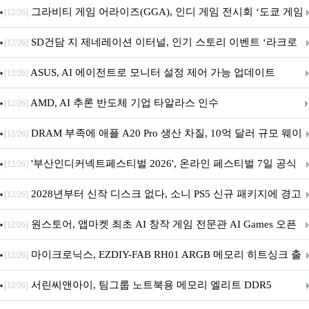
내 정식 출시
그라비티 게임 어라이즈(GGA), 인디 게임 전시회 ‘도쿄 게임
[12/26]
던전 13’ 참가!
SD건담 지 제네레이션 이터널, 인기 스토리 이벤트 ‘라크로
[12/26]
아의 용사’ 재개최 및 풍성한 기념 이벤트 실시!
ASUS, AI 에이전트로 모니터 설정 제어 가능 업데이트
[12/26]
AMD, AI 추론 반도체 기업 타알라스 인수
[12/26]
DRAM 부족에 애플 A20 Pro 생산 차질, 10억 달러 규모 웨이
[12/26]
퍼 대기
'부산인디커넥트페스티벌 2026', 온라인 페스티벌 7일 공식
[12/26]
개막... 22일간 진행
2028년부터 신작 디스크 없다, 소니 PS5 신규 패키지에 경고
[12/26]
문 추가
원스토어, 앱마켓 최초 AI 창작 게임 전문관 AI Games 오픈
[12/26]
마이크로닉스, EZDIY-FAB RH01 ARGB 메모리 히트싱크 출
[12/26]
시
서린씨앤아이, 팀그룹 노트북용 메모리 엘리트 DDR5
[12/26]