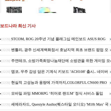
보드나라 최신 기사
STCOM, ROG 20주년 기념 플래그십 메인보드 ASUS ROG
[12/26]
Crosshair X870E EDITION 20 국내 출시 예정
벤틀리, 광주 신세계백화점서 호남지역 최초 브랜드 팝업 오
[12/26]
픈
주연테크, 소방가족희망나눔재단에 소방관을 위한 게이밍 모
[12/26]
니터·스마트 펫 침대 기부
앱코, 우주 감성 담은 기계식 키보드 'ACH108' 출시.. 네이버
[12/26]
브랜드데이 기획전 진행
현실적 고성능과 용량에 가격까지,COLORFUL CN600 PRO
[12/26]
M.2 NVMe 디앤디컴 1TB
모바일 파밍 MMORPG ‘히어로 랜드M’ 정식 서비스 돌입
[12/26]
셰에라자드, Questyle Audio(퀘스타일 오디오) 'M18i Max' 국
[12/26]