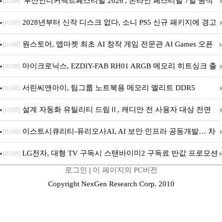
퍼 대기
'부산인디커넥트페스티벌 2026', 온라인 페스티벌 7일 공식
[01/08]
개막... 22일간 진행
2028년부터 신작 디스크 없다, 소니 PS5 신규 패키지에 경고
[01/08]
문 추가
원스토어, 앱마켓 최초 AI 창작 게임 전문관 AI Games 오픈
[01/08]
마이크로닉스, EZDIY-FAB RH01 ARGB 메모리 히트싱크 출
[01/08]
시
서린씨앤아이, 팀그룹 노트북용 메모리 엘리트 DDR5
[01/08]
5600MHz 16GB 출시
설계 자동화 유틸리티 드림Ⅱ, 캐디안 전 사용자 대상 전면
[01/08]
무상 배포
이스트시큐리티-퓨리오사AI, AI 보안 인프라 공동개발… 차
[01/08]
세대 AI 보안 플랫폼 구축
LG전자, 대형 TV 구독시 스탠바이미2 구독료 반값 프로모션
[01/08]
로그인
|
이 페이지의 PC버전
Copyright NexGen Research Corp. 2010