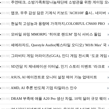
픈
주연테크, 소방가족희망나눔재단에 소방관을 위한 게이밍 모
[01/08]
니터·스마트 펫 침대 기부
앱코, 우주 감성 담은 기계식 키보드 'ACH108' 출시.. 네이버
[01/08]
브랜드데이 기획전 진행
현실적 고성능과 용량에 가격까지,COLORFUL CN600 PRO
[01/08]
M.2 NVMe 디앤디컴 1TB
모바일 파밍 MMORPG ‘히어로 랜드M’ 정식 서비스 돌입
[01/08]
셰에라자드, Questyle Audio(퀘스타일 오디오) 'M18i Max' 국
[01/08]
내 정식 출시
그라비티 게임 어라이즈(GGA), 인디 게임 전시회 ‘도쿄 게임
[01/08]
던전 13’ 참가!
SD건담 지 제네레이션 이터널, 인기 스토리 이벤트 ‘라크로
[01/08]
아의 용사’ 재개최 및 풍성한 기념 이벤트 실시!
ASUS, AI 에이전트로 모니터 설정 제어 가능 업데이트
[01/08]
AMD, AI 추론 반도체 기업 타알라스 인수
[01/08]
DRAM 부족에 애플 A20 Pro 생산 차질, 10억 달러 규모 웨이
[01/08]