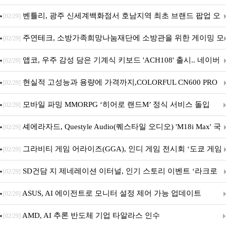
Crosshair X870E EDITION 20 국내 출시 예정
벤틀리, 광주 신세계백화점서 호남지역 최초 브랜드 팝업 오
[02/29]
픈
주연테크, 소방가족희망나눔재단에 소방관을 위한 게이밍 모
[02/29]
니터·스마트 펫 침대 기부
앱코, 우주 감성 담은 기계식 키보드 'ACH108' 출시.. 네이버
[02/29]
브랜드데이 기획전 진행
현실적 고성능과 용량에 가격까지,COLORFUL CN600 PRO
[02/29]
M.2 NVMe 디앤디컴 1TB
모바일 파밍 MMORPG ‘히어로 랜드M’ 정식 서비스 돌입
[02/29]
셰에라자드, Questyle Audio(퀘스타일 오디오) 'M18i Max' 국
[02/29]
내 정식 출시
그라비티 게임 어라이즈(GGA), 인디 게임 전시회 ‘도쿄 게임
[02/29]
던전 13’ 참가!
SD건담 지 제네레이션 이터널, 인기 스토리 이벤트 ‘라크로
[02/29]
아의 용사’ 재개최 및 풍성한 기념 이벤트 실시!
ASUS, AI 에이전트로 모니터 설정 제어 가능 업데이트
[02/29]
AMD, AI 추론 반도체 기업 타알라스 인수
[02/29]