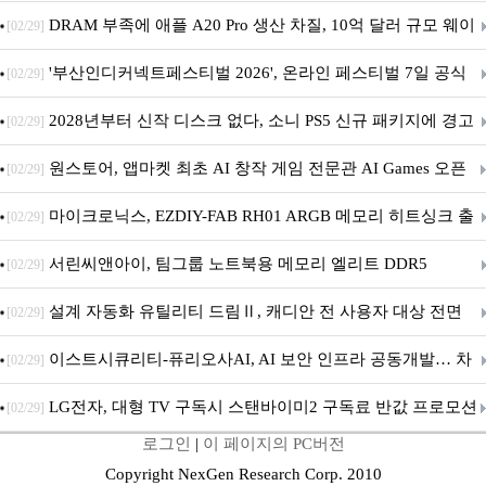
DRAM 부족에 애플 A20 Pro 생산 차질, 10억 달러 규모 웨이
[02/29]
퍼 대기
'부산인디커넥트페스티벌 2026', 온라인 페스티벌 7일 공식
[02/29]
개막... 22일간 진행
2028년부터 신작 디스크 없다, 소니 PS5 신규 패키지에 경고
[02/29]
문 추가
원스토어, 앱마켓 최초 AI 창작 게임 전문관 AI Games 오픈
[02/29]
마이크로닉스, EZDIY-FAB RH01 ARGB 메모리 히트싱크 출
[02/29]
시
서린씨앤아이, 팀그룹 노트북용 메모리 엘리트 DDR5
[02/29]
5600MHz 16GB 출시
설계 자동화 유틸리티 드림Ⅱ, 캐디안 전 사용자 대상 전면
[02/29]
무상 배포
이스트시큐리티-퓨리오사AI, AI 보안 인프라 공동개발… 차
[02/29]
세대 AI 보안 플랫폼 구축
LG전자, 대형 TV 구독시 스탠바이미2 구독료 반값 프로모션
[02/29]
로그인
|
이 페이지의 PC버전
Copyright NexGen Research Corp. 2010