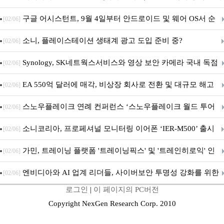
구글 어시스턴트, 9월 4일부터 안드로이드 및 웨어 OS서 순
[02/06]
차 서비스 종료
소니, 플레이스테이션 생태계 광고 도입 준비 중?
[02/06]
Synology, SK네트웍스서비스와 영상 보안 카메라 국내 독점
[02/06]
판매 파트너십 체결
EA 550억 달러에 매각, 비상장 회사로 전환 및 대규모 해고
[02/06]
전망
스노우플레이크 연례 컨퍼런스 ‘스노우플레이크 월드 투어
[02/06]
서울’ 개최
소니코리아, 프로페셔널 모니터링 이어폰 ‘IER-M500’ 출시
[02/06]
가민, 트레이닝 플랫폼 '트레이닝픽스' 및 '트레인히로익' 인
[02/06]
수로 선수와 코치에 맞춤형 훈련 지원 확대
엔비디아와 AI 업계 리더들, 사이버보안 투명성 강화를 위한
[02/06]
로그인
|
이 페이지의 PC버전
SAFE 가이드라인 제안
Copyright NexGen Research Corp. 2010