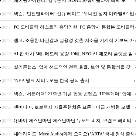
출시
에이원아이엔티, 컴퓨존서 'AONE 파워서플라이 혜택 모
[02/06]
음.ZIP' 이벤트 진행
넥슨, ‘던전앤파이터’ 신규 레이드 ‘무너진 성자 미카엘라’ 업
[02/06]
데이트!
PC 오버클럭 히스토리 총망라한, PC 흥망사 통합본 오버클럭
[02/06]
특집(1-4편)
앱코, 조용한 타건감과 실용성 갖춘 저소음 기계식 키보드 마
[02/06]
우스 세트 'KM580' 출시
AI 칩 캐시 5배, 메모리 용량 10배, NEO.AI 메모리 플랫폼 발
[02/06]
표
실리콘랩스, 업계 선도적인 전력 효율, 보안 및 통합성을 갖
[02/06]
춘 초저전력 블루투스 LE SoC ‘BG2B’ 공개
‘NBA 덩크 시티’, 오늘 한국 공식 출시
[02/06]
넥슨, ‘서든어택’ 21주년 기념 협동 콘텐츠 ‘UP투게더’ 업데
[02/06]
이트
엔비디아, 로보택시 자율주행차용 프론티어급 개방형 모델
[02/06]
‘알파마요 2 슈퍼’ 상업적 이용 가능
Q 바이 애스턴마틴 애스턴마틴 뉴포트 비치, 브랜드 헤리티
[02/06]
지 담은 ‘헤리티지 에디션 컬렉션’ 공개
셰에라자드, Meze Audio(메제 오디오) 'ARTA' 국내 정식 출시
[02/06]