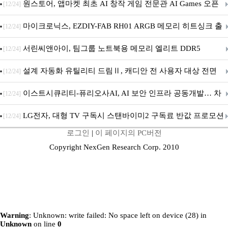
문 추가
원스토어, 앱마켓 최초 AI 창작 게임 전문관 AI Games 오픈
[12/24]
마이크로닉스, EZDIY-FAB RH01 ARGB 메모리 히트싱크 출
[12/24]
시
서린씨앤아이, 팀그룹 노트북용 메모리 엘리트 DDR5
[12/24]
5600MHz 16GB 출시
설계 자동화 유틸리티 드림Ⅱ, 캐디안 전 사용자 대상 전면
[12/24]
무상 배포
이스트시큐리티-퓨리오사AI, AI 보안 인프라 공동개발… 차
[12/24]
세대 AI 보안 플랫폼 구축
LG전자, 대형 TV 구독시 스탠바이미2 구독료 반값 프로모션
[12/24]
로그인
|
이 페이지의 PC버전
Copyright NexGen Research Corp. 2010
Warning
: Unknown: write failed: No space left on device (28) in
Unknown
on line
0