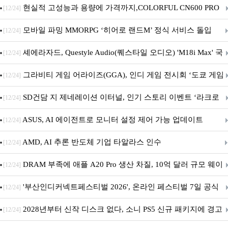
브랜드데이 기획전 진행
현실적 고성능과 용량에 가격까지,COLORFUL CN600 PRO
[12/24]
M.2 NVMe 디앤디컴 1TB
모바일 파밍 MMORPG ‘히어로 랜드M’ 정식 서비스 돌입
[12/24]
셰에라자드, Questyle Audio(퀘스타일 오디오) 'M18i Max' 국
[12/24]
내 정식 출시
그라비티 게임 어라이즈(GGA), 인디 게임 전시회 ‘도쿄 게임
[12/24]
던전 13’ 참가!
SD건담 지 제네레이션 이터널, 인기 스토리 이벤트 ‘라크로
[12/24]
아의 용사’ 재개최 및 풍성한 기념 이벤트 실시!
ASUS, AI 에이전트로 모니터 설정 제어 가능 업데이트
[12/24]
AMD, AI 추론 반도체 기업 타알라스 인수
[12/24]
DRAM 부족에 애플 A20 Pro 생산 차질, 10억 달러 규모 웨이
[12/24]
퍼 대기
'부산인디커넥트페스티벌 2026', 온라인 페스티벌 7일 공식
[12/24]
개막... 22일간 진행
2028년부터 신작 디스크 없다, 소니 PS5 신규 패키지에 경고
[12/24]