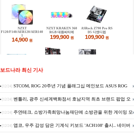
보드나라 최신 기사
STCOM, ROG 20주년 기념 플래그십 메인보드 ASUS ROG
[12/24]
Crosshair X870E EDITION 20 국내 출시 예정
벤틀리, 광주 신세계백화점서 호남지역 최초 브랜드 팝업 오
[12/24]
픈
주연테크, 소방가족희망나눔재단에 소방관을 위한 게이밍 모
[12/24]
니터·스마트 펫 침대 기부
앱코, 우주 감성 담은 기계식 키보드 'ACH108' 출시.. 네이버
[12/24]